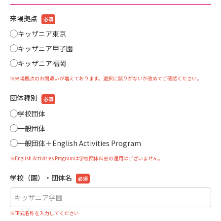
来場拠点
必須
キッザニア東京
キッザニア甲子園
キッザニア福岡
※来場拠点のお間違いが増えております。選択に誤りがないか改めてご確認ください。
団体種別
必須
学校団体
一般団体
一般団体＋English Activities Program
※English Activities Programは学校団体料金の適用はございません。
学校（園）・団体名
必須
※正式名称を入力してください