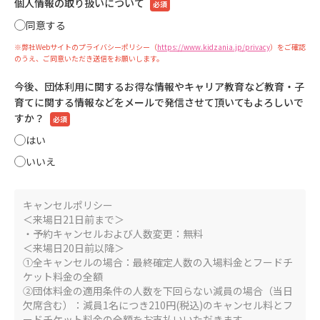
個人情報の取り扱いについて
必須
同意する
※弊社Webサイトのプライバシーポリシー（
https://www.kidzania.jp/privacy
）をご確認
のうえ、ご同意いただき送信をお願いします。
今後、団体利用に関するお得な情報やキャリア教育など教育・子
育てに関する情報などをメールで発信させて頂いてもよろしいで
すか？
必須
はい
いいえ
キャンセルポリシー
＜来場日21日前まで＞
・予約キャンセルおよび人数変更：無料
＜来場日20日前以降＞
①全キャンセルの場合：最終確定人数の入場料金とフードチ
ケット料金の全額
②団体料金の適用条件の人数を下回らない減員の場合（当日
欠席含む）：減員1名につき210円(税込)のキャンセル料とフ
ードチケット料金の全額をお支払いいただきます。