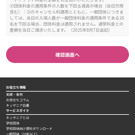
③団体料金の適用条件の人数を下回る減員の場合（当日欠席
含む）：②のキャンセル料適用とともに、一般団体につきま
しては、当日の入場人数が一般団体料金の適用条件である20
名を下回る場合、団体料金は適用されません。通常料金との
差額を当日ご請求いたします。（2025年8月7日追記）
確認画面へ
お役立ち情報
実績・事例
お役立ちコラム
キッザニア白書
サービスガイド
キッザニアとは
学校団体
学校団体向け資料ダウンロード
一般団体（20名以上）